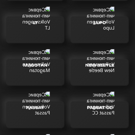
LT
LUPO
MAGOTAN
NEW BEETLE
PASSAT
PASSAT CC