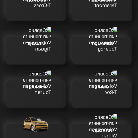
T-CROSS
TERAMONT
TIGUAN
TOUAREG
TOURAN
T-ROC
UP
VILORAN