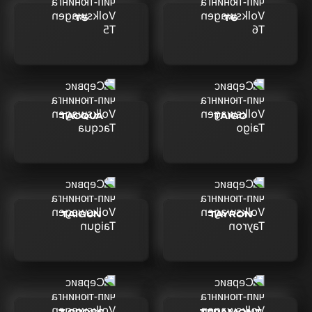
T5
T6
TACQUA
TAIGO
TAIGUN
TAYRON