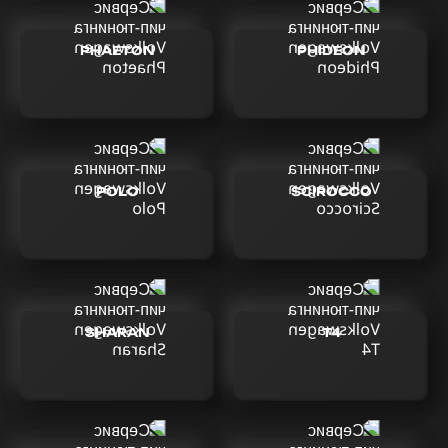
PHAETON
PHIDEON
POLO
SCIROCCO
SHARAN
T4