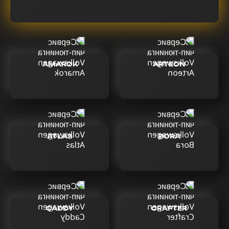
AMAROK
ARTEON
ATLAS
BORA
CADDY
CRAFTER