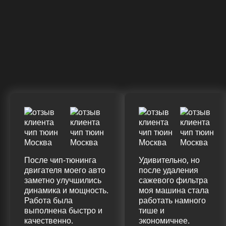
328 Л.С.
340 Л.С.
Крутящий момент
ДО
ПОСЛЕ
(+20%)
+50 (+9%)
375 HM
420 HM
Подробнее
После чип-тюнинга
Удивительно, но
двигателя моего авто
после удаления
заметно улучшились
сажевого фильтра
динамика и мощность.
моя машина стала
Работа была
работать намного
выполнена быстро и
тише и
качественно.
экономичнее.