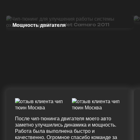
Мощность двигателя
Чип тюнинг Chevrolet Camaro 2011
ДО
ПОСЛЕ
(+20%)
+47
328 Л.С.
340 Л.С.
Крутящий момент
ДО
ПОСЛЕ
(+20%)
+50 (+9%)
375 HM
420 HM
Подробнее
После чип-тюнинга двигателя моего авто
заметно улучшились динамика и мощность.
Работа была выполнена быстро и
качественно. Огромное спасибо команде за