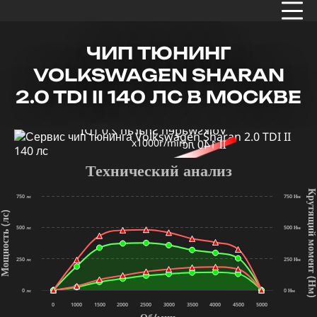
ЧИП ТЮНИНГ
VOLKSWAGEN SHARAN
2.0 TDI II 140 ЛС В МОСКВЕ
x1000r/min
Технический анализ
Крутящий мом
750 лс
750 Нм
щность (лс)
500 лс
500 Нм
250 лс
250 Нм
(Нм
0 лс
0 Нм
0
1000
1500
2000
2500
3000
3500
4000
4500
5000