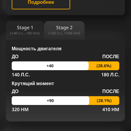
лс. Чип тюнинг (stage 1 и stage 2) в сочетании с
Подробнее
отключением AdBlue, EGR, удалением сажевого
фильтра, вихревых заслонок (VSA), а также
адаптацией терморегулирования, отключением
присадки Eolys и снятием скоростных барьеров
Stage 1
Stage 2
способны значительно увеличить мощность и
(+40 л.с., +90 Hm)
(+50 л.с., +106 Hm)
крутящий момент дизельных двигателей.
В нашем сервисе чип тюнинга мы подбираем
Мощность двигателя
индивидуальный комплекс работ для
ДО
ПОСЛЕ
Фольксваген Sharan II 2.0 TDI 140 лс, исходя из
ваших личных предпочтений. Наш сервис по чип
(28.6%)
+40
тюнингу дизельных двигателей предлагает
140 Л.С.
180 Л.С.
работу, ориентированную на уникальные
потребности клиента и на достижение
Крутящий момент
наилучших результатов.
ДО
ПОСЛЕ
РЕЗУЛЬТАТ ЧИП ТЮНИНГА
(28.1%)
+90
ФОЛЬКСВАГЕН SHARAN II 2.0 TDI 140 ЛС
320 HM
410 HM
Обращаясь к нам, вы гарантированно получаете
для своего автомобиля улучшение, сочетающее
в себе мощность и надежность. Чип тюнинг
Volkswagen Sharan 2.0 TDI II 140 лс - это