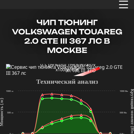
ЧИП ТЮНИНГ
VOLKSWAGEN TOUAREG
2.0 GTE III 367 ЛС В
МОСКВЕ
x1000r/min
Технический анализ
Крутящий мо
1000 лс
1000 Нм
ность (лс)
500 лс
500 Нм
(Н
0 лс
0 Нм