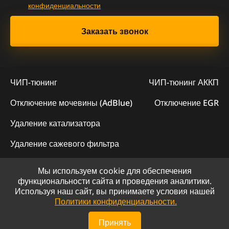
конфиденциальности
ЧИП-тюнинг
ЧИП-тюнинг АККП
Отключение мочевины (AdBlue)
Отключение EGR
Удаление катализатора
Удаление сажевого фильтра
Мы используем cookie для обеспечения
© 2023 - Официальный сайт "ChipLogic"
функциональности сайта и проведения аналитики.
Используя наш сайт, вы принимаете условия нашей
Политика конфиденциальности
Политики конфиденциальности.
Сайт разработан компанией DS-ART
Принять