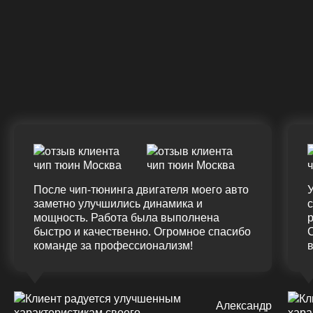
328 Л.С.
340 Л.С.
57
Крутящий момент
К
ДО
ПОСЛЕ
Д
(12.0%)
+45
375 HM
420 HM
7
Подробнее
После чип-тюнинга двигателя моего авто
У
заметно улучшились динамика и
мощность. Работа была выполнена
р
быстро и качественно. Огромное спасибо
команде за профессионализм!
Александр