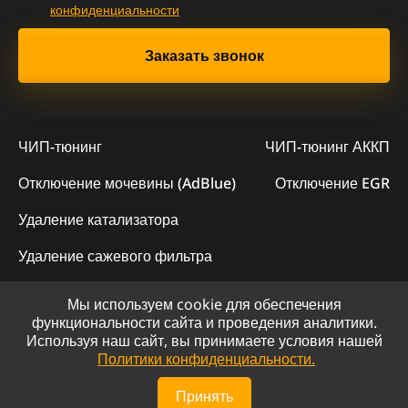
конфиденциальности
ЧИП-тюнинг
ЧИП-тюнинг АККП
Отключение мочевины (AdBlue)
Отключение EGR
Удаление катализатора
Удаление сажевого фильтра
Мы используем cookie для обеспечения
© 2023 - Официальный сайт "ChipLogic"
функциональности сайта и проведения аналитики.
Используя наш сайт, вы принимаете условия нашей
Политика конфиденциальности
Политики конфиденциальности.
Сайт разработан компанией DS-ART
Принять