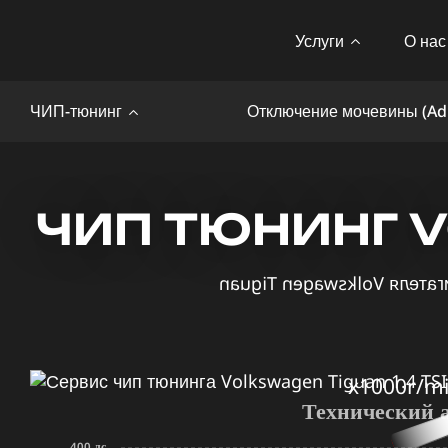
Услуги
О нас
ЧИП-тюнинг
Отключение мочевины (Ad
ЧИП ТЮНИНГ VO
x1000r/m
Технический 
400 лс