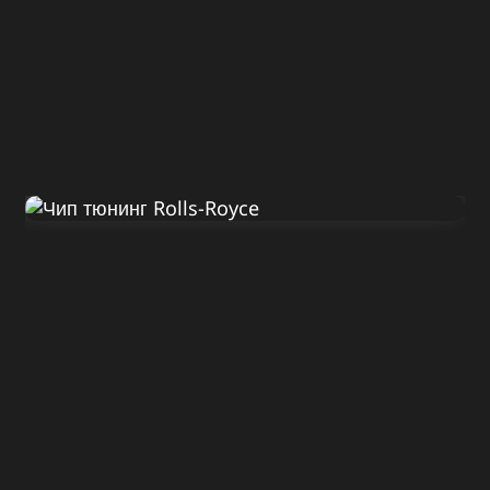
Диагностика Rolls-Royce
Ghost 2010
ДО
ПОСЛЕ
570 Л.С.
620 Л.С.
ДО
ПОСЛЕ
780 HM
880 HM