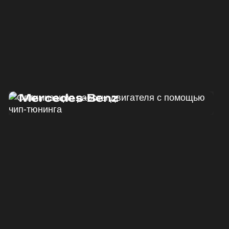
Программный тюнинг
Mercedes-Benz
ДО
ПОСЛЕ
190 Л.С.
220 Л.С.
ДО
ПОСЛЕ
440 HM
500 HM