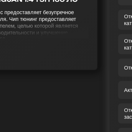
лс предоставляет безупречное
От
ля. Чип тюнинг предоставляет
ка
телем, целью которой является
водительности и улучшение
60 лс достигается благодаря
От
нг (stage 1 и stage 2), удаление
ка
родувки катализатора (Evap),
лов (popcorn), деактивацию
морегуляции и снятие ограничения
От
нинга вы найдете услуги по точной
Ак
 1.4 TSI 160 лс. Наши мастера чип-
ности для бензиновых двигателей.
ь улучшение производительности
От
я от его управления.
зас
ЛЬКСВАГЕН TIGUAN I