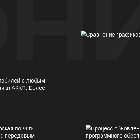
Н
омобилей с любым
ники АККП. Более