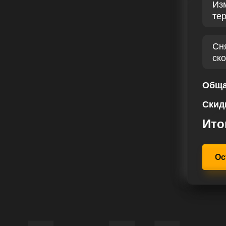
Из
те
ра бензинового двигателя, что
птимизации и прошивки двигателя.
лс определяется на основе
Сн
ак специфику автомобиля, так и
ск
адиных сил и крутящего момента
утить полную мощь автомобиля.
Обща
находится в фокусе внимания,
Скид
 области. Разрабатывая
Tiguan I 1.4 TSI 160 лс, наш
Ито
ые ожидания каждого клиента.
Ос