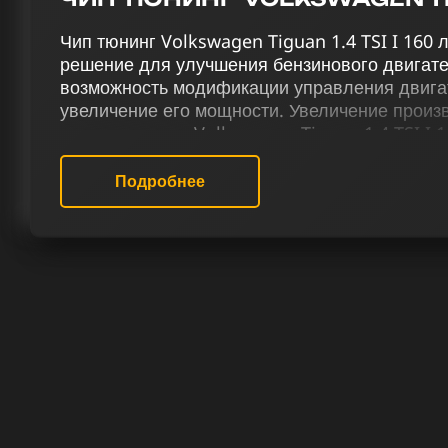
Чип тюнинг Volkswagen Tiguan 1.4 TSI I 160 
решение для улучшения бензинового двигате
возможность модификации управления двига
увеличение его мощности. Увеличение произ
управляемости Volkswagen Tiguan 1.4 TSI I 1
комплексному тюнингу, включающему чип-тюни
катализатора (Евро-2), отключение системы п
Подробнее
деактивацию EGR, включение функции отстре
вихревых заслонок (VSA), корректировку тер
скорости (Speedlimit).
В нашем специализированном сервисе чип тю
настройке прошивки для Фольксваген Tiguan I
тюнинга сфокусированы на оптимизации мощ
Чип тюнинг не только позволит вам испытат
авто, но и подарит незабываемые впечатлени
РЕЗУЛЬТАТ ЧИП ТЮНИНГА ФО
1.4 TSI 160 ЛС