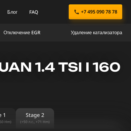
+7 495 090 78 78
Блог
FAQ
Отключение EGR
Удаление катализатора
 1.4 TSI I 160
e 1
Stage 2
+60 Hm)
(+50 л.с., +71 Hm)