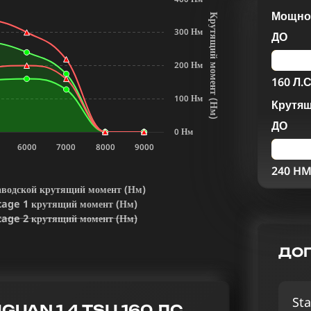
Мощнос
К
р
у
т
я
щ
и
й
м
о
м
е
н
т
Н
м
300 Нм
ДО
200 Нм
160 Л.С
100 Нм
Крутя
(
)
ДО
0 Нм
6000
7000
8000
9000
240 H
аводской крутящий момент (Нм)
tage 1 крутящий момент (Нм)
tage 2 крутящий момент (Нм)
ДОП
Sta
AN 1.4 TSI I 160 ЛС