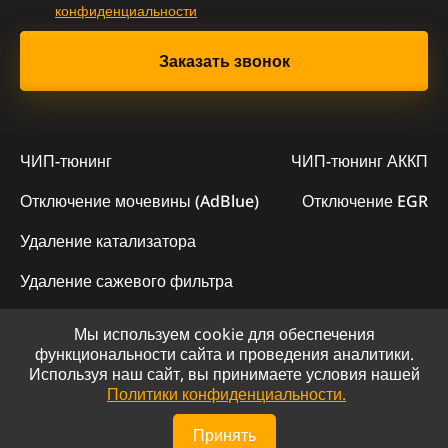
конфиденциальности
ЧИП-тюнинг
ЧИП-тюнинг АККП
Отключение мочевины (AdBlue)
Отключение EGR
Удаление катализатора
Удаление сажевого фильтра
Мы используем cookie для обеспечения
© 2023 - Официальный сайт "ChipLogic"
функциональности сайта и проведения аналитики.
Используя наш сайт, вы принимаете условия нашей
Политика конфиденциальности
Политики конфиденциальности.
Сайт разработан компанией DS-ART
Принять