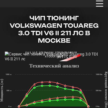
ЧИП ТЮНИНГ
VOLKSWAGEN TOUAREG
3.0 TDI V6 II 211 ЛС В
МОСКВЕ
x1000r/min
Технический анализ
Крутящий мом
1000 лс
1000 Нм
щность (лс)
500 лс
500 Нм
(Нм
0 лс
0 Нм