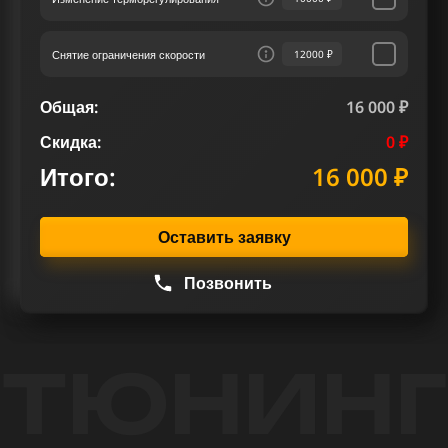
спутниками наших клиентов после чип тюнинга
Фольксваген Touareg II 3.0 TDI V6 211 лс.
Снятие ограничения скорости
12000 ₽
Общая:
16 000 ₽
Скидка:
0 ₽
Итого:
16 000 ₽
Оставить заявку
Позвонить
ТЮНИНГ