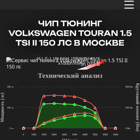
ЧИП ТЮНИНГ
VOLKSWAGEN TOURAN 1.5
TSI II 150 ЛС В МОСКВЕ
x1000r/min
Технический анализ
Крутящий мом
500 лс
500 Нм
щность (лс)
250 лс
250 Нм
(Нм
0 лс
0 Нм
0
1000
2000
3000
4000
5000
6000
7000
8000
9000