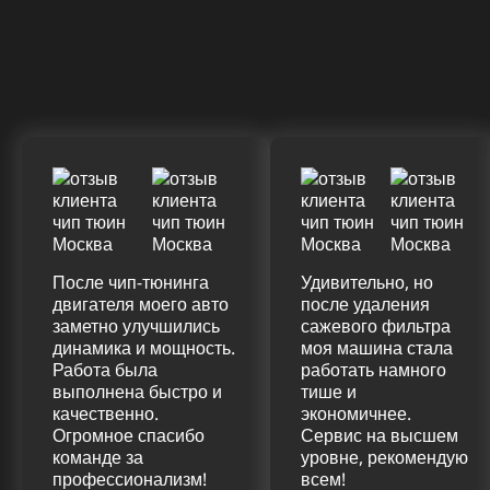
ДО
ПОСЛЕ
(+20%)
+50 (+9%)
375 HM
420 HM
Подробнее
После чип-тюнинга
Удивительно, но
двигателя моего авто
после удаления
заметно улучшились
сажевого фильтра
динамика и мощность.
моя машина стала
Работа была
работать намного
выполнена быстро и
тише и
качественно.
экономичнее.
Огромное спасибо
Сервис на высшем
команде за
уровне, рекомендую
профессионализм!
всем!