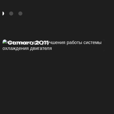
Чип тюнинг Chevrolet
Camaro 2011
ДО
ПОСЛЕ
328 Л.С.
340 Л.С.
ДО
ПОСЛЕ
375 HM
420 HM