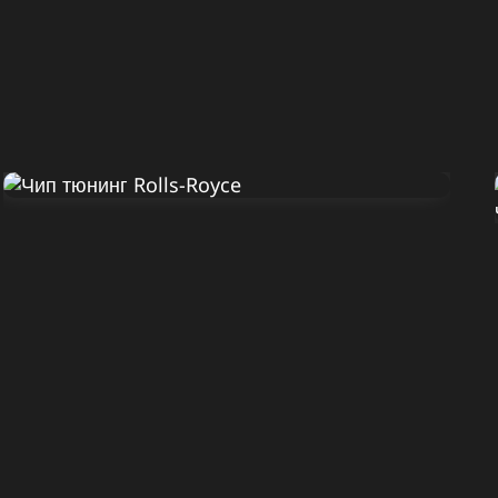
Диагностика Rolls-Royce
Ghost 2010
ДО
ПОСЛЕ
570 Л.С.
620 Л.С.
ДО
ПОСЛЕ
780 HM
880 HM