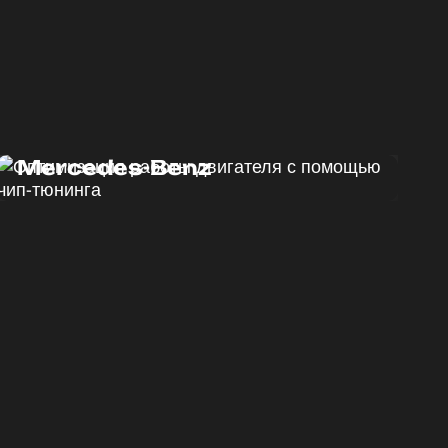
Программный тюнинг
Mercedes-Benz
ДО
ПОСЛЕ
190 Л.С.
220 Л.С.
ДО
ПОСЛЕ
440 HM
500 HM