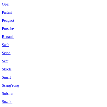
Opel
Pagani
Peugeot
Porsche
Renault
Saab
Scion
Seat
Skoda
Smart
SsangYong
Subaru
Suzuki