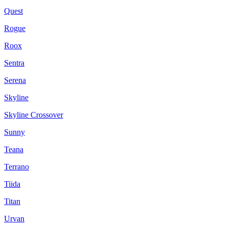
Quest
Rogue
Roox
Sentra
Serena
Skyline
Skyline Crossover
Sunny
Teana
Terrano
Tiida
Titan
Urvan