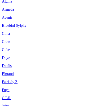
Altima
Armada
Avenir
Bluebird Sylphy
Cima
Crew
Cube
Dayz
Dualis
Elgrand
Fairlady Z
Fuga
GT-R
Juke