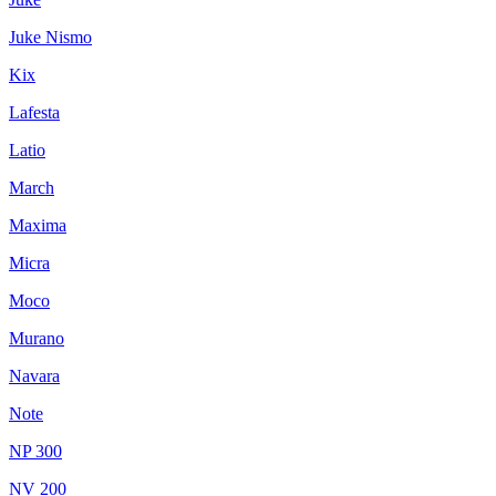
Juke Nismo
Kix
Lafesta
Latio
March
Maxima
Micra
Moco
Murano
Navara
Note
NP 300
NV 200