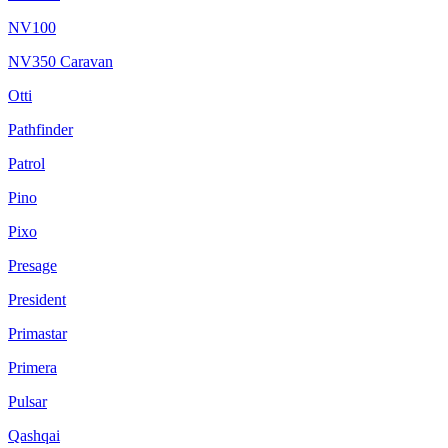
NV100
NV350 Caravan
Otti
Pathfinder
Patrol
Pino
Pixo
Presage
President
Primastar
Primera
Pulsar
Qashqai