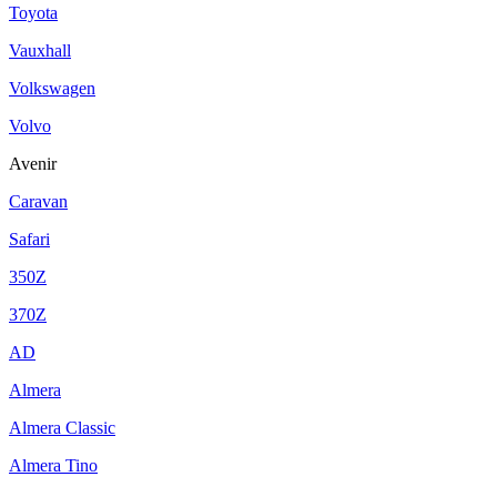
Toyota
Vauxhall
Volkswagen
Volvo
Avenir
Caravan
Safari
350Z
370Z
AD
Almera
Almera Classic
Almera Tino