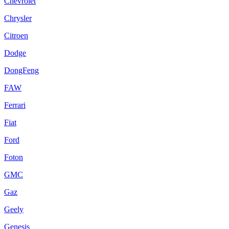
Chevrolet
Chrysler
Citroen
Dodge
DongFeng
FAW
Ferrari
Fiat
Ford
Foton
GMC
Gaz
Geely
Genesis