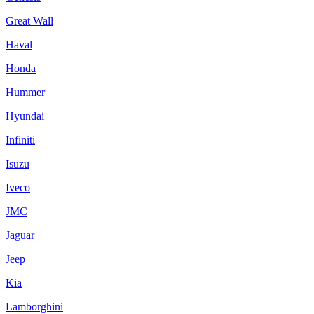
Great Wall
Haval
Honda
Hummer
Hyundai
Infiniti
Isuzu
Iveco
JMC
Jaguar
Jeep
Kia
Lamborghini