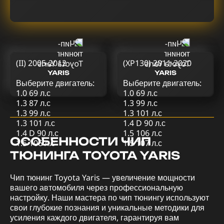
(II) 2005-2012
(XP130) 2011-2020
YARIS
YARIS
Выберите двигатель:
Выберите двигатель:
1.0 69 л.с
1.0 69 л.с
1.3 87 л.с
1.3 99 л.с
1.3 99 л.с
1.3 101 л.с
1.3 101 л.с
1.4 D 90 л.с
1.4 D 90 л.с
1.5 106 л.с
ОСОБЕННОСТИ ЧИП
1.5 106 л.с
1.5 107 л.с
ТЮНИНГА TOYOTA YARIS
Чип тюнинг Toyota Yaris — увеличение мощности
вашего автомобиля через профессиональную
настройку. Наши мастера по чип тюнингу используют
свои глубокие познания и уникальные методики для
усиления каждого двигателя, гарантируя вам