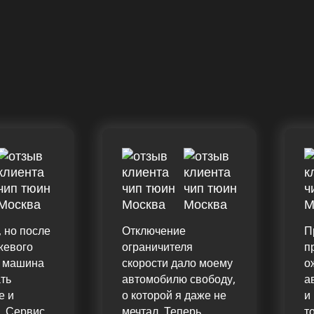
 но после
Отключение
П
жевого
ограничителя
п
я машина
скорости дало моему
о
ть
автомобилю свободу,
а
е и
о которой я даже не
и
. Сервис
мечтал. Теперь
т