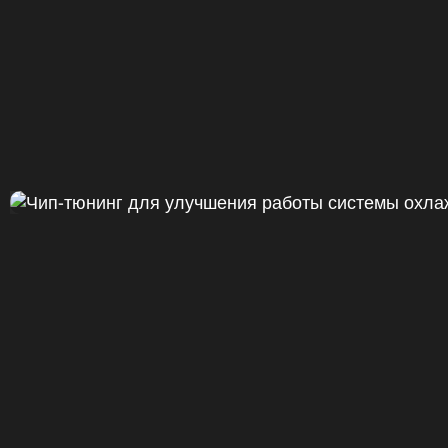
Чип тюнинг Chevrolet Camaro 20
ДО
+47
328 Л.С.
ДО
+50 (+9%)
375 HM