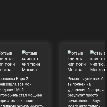
рошивка Евро 2
Ремонт глушителя бы
ревзошла все мои
выполнен на
жидания! Мой
удивление быстро, а
втомобиль стал мощнее
результат просто
 при этом сохраняет
великолепен. Звук
опливную экономичность.
моего авто теперь