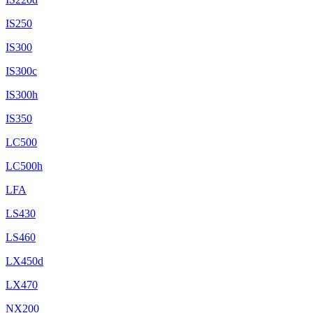
IS250
IS300
IS300c
IS300h
IS350
LC500
LC500h
LFA
LS430
LS460
LX450d
LX470
NX200