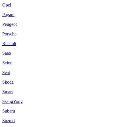
Opel
Pagani
Peugeot
Porsche
Renault
Saab
Scion
Seat
Skoda
Smart
SsangYong
Subaru
Suzuki