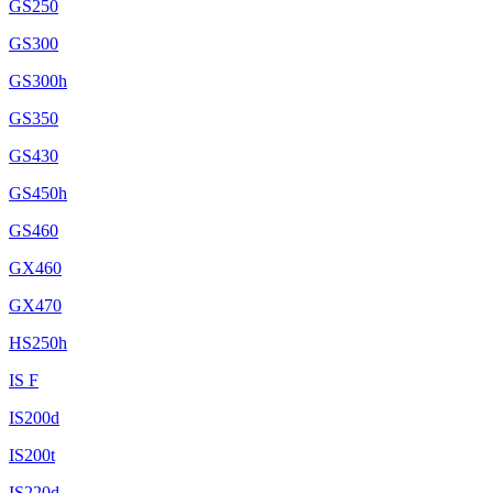
GS250
GS300
GS300h
GS350
GS430
GS450h
GS460
GX460
GX470
HS250h
IS F
IS200d
IS200t
IS220d