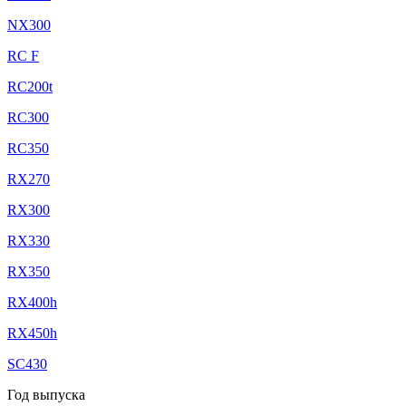
NX300
RC F
RC200t
RC300
RC350
RX270
RX300
RX330
RX350
RX400h
RX450h
SC430
Год выпуска