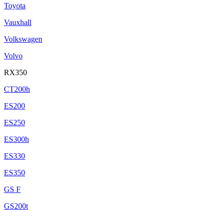
Toyota
Vauxhall
Volkswagen
Volvo
RX350
CT200h
ES200
ES250
ES300h
ES330
ES350
GS F
GS200t