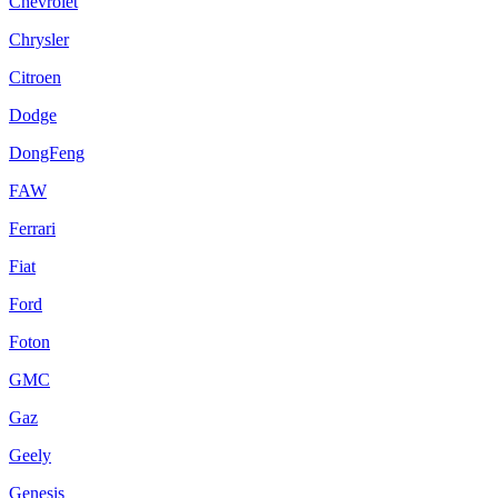
Chevrolet
Chrysler
Citroen
Dodge
DongFeng
FAW
Ferrari
Fiat
Ford
Foton
GMC
Gaz
Geely
Genesis