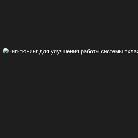
Чип тюнинг Chevrolet Camaro 20
ДО
+47
328 Л.С.
ДО
+50 (+9%)
375 HM