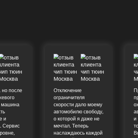
 но после
Отключение
П
жевого
ограничителя
п
я машина
скорости дало моему
о
ть
автомобилю свободу,
а
е и
о которой я даже не
и
. Сервис
мечтал. Теперь
т
ровне,
наслаждаюсь каждой
В