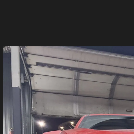
ДО
+47
328 Л.С.
ДО
+50 (+9%)
375 HM