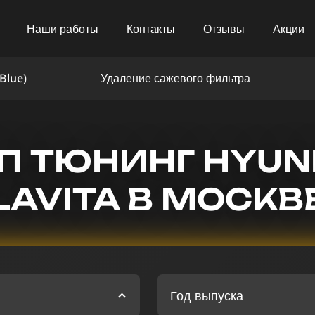
Наши работы
Контакты
Отзывы
Акции
Blue)
Удаление сажевого фильтра
П ТЮНИНГ HYUN
LAVITA В МОСКВ
Год выпуска