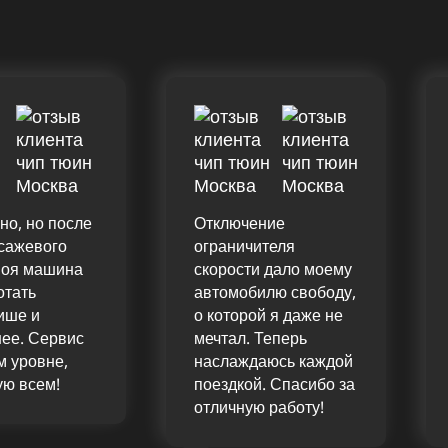
но, но после
Отключение
сажевого
ограничителя
моя машина
скорости дало моему
отать
автомобилю свободу,
ише и
о которой я даже не
ее. Сервис
мечтал. Теперь
 уровне,
наслаждаюсь каждой
ую всем!
поездкой. Спасибо за
отличную работу!