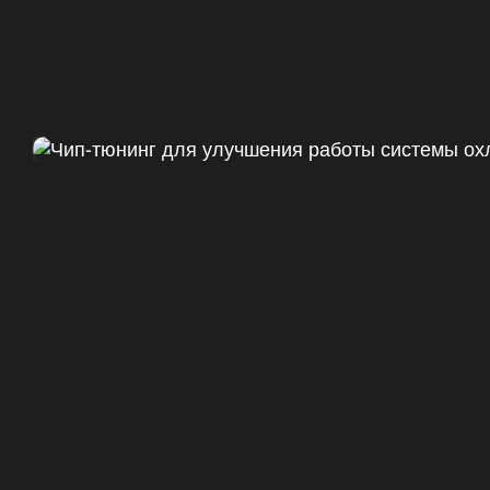
Чип тюнинг Chevrolet Camaro 
ДО
+47
328 Л.С.
ДО
+50 (+9%)
375 HM