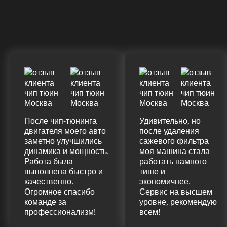
ДО
ПОСЛЕ
(+20%)
+50 (+9%)
375 HM
420 HM
Подробнее
После чип-тюнинга
Удивительно, но
двигателя моего авто
после удаления
заметно улучшились
сажевого фильтра
динамика и мощность.
моя машина стала
Работа была
работать намного
выполнена быстро и
тише и
качественно.
экономичнее.
Огромное спасибо
Сервис на высшем
команде за
уровне, рекомендую
профессионализм!
всем!