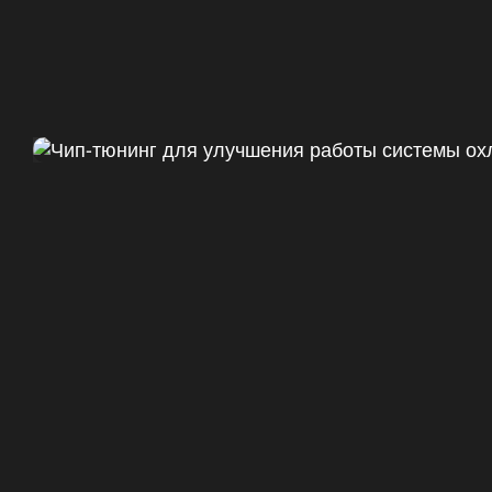
Чип тюнинг Chevrolet Camaro 
ДО
+47
328 Л.С.
ДО
+50 (+9%)
375 HM