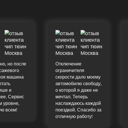
но, но после
Отключение
сажевого
ограничителя
моя машина
скорости дало моему
отать
автомобилю свободу,
ише и
о которой я даже не
ее. Сервис
мечтал. Теперь
 уровне,
наслаждаюсь каждой
ую всем!
поездкой. Спасибо за
отличную работу!