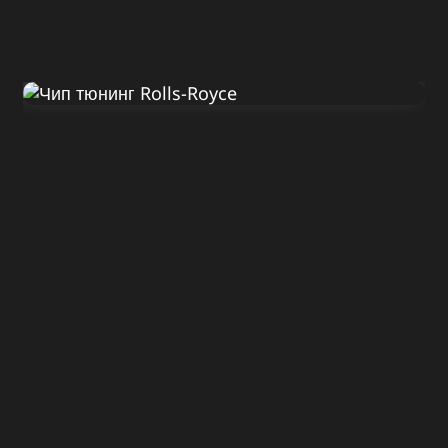
Диагностика Rolls-Royce
Ghost 2010
ДО
ПОСЛЕ
570 Л.С.
620 Л.С.
ДО
ПОСЛЕ
780 HM
880 HM