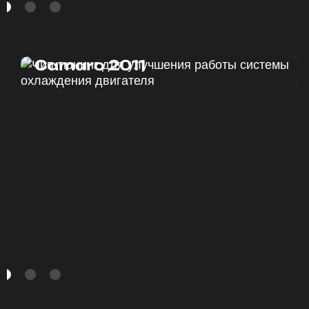
Чип тюнинг Chevrolet
Camaro 2011
ДО
ПОСЛЕ
328 Л.С.
340 Л.С.
ДО
ПОСЛЕ
375 HM
420 HM