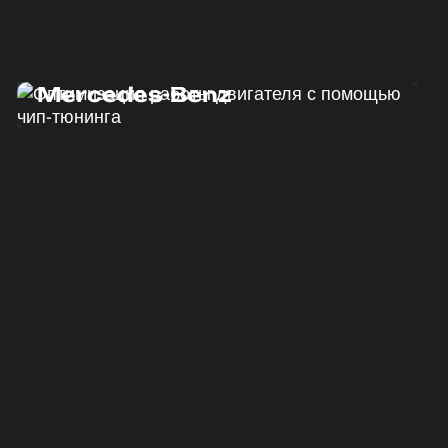
Программный тюнинг
Mercedes-Benz
ДО
ПОСЛЕ
190 Л.С.
220 Л.С.
ДО
ПОСЛЕ
440 HM
500 HM