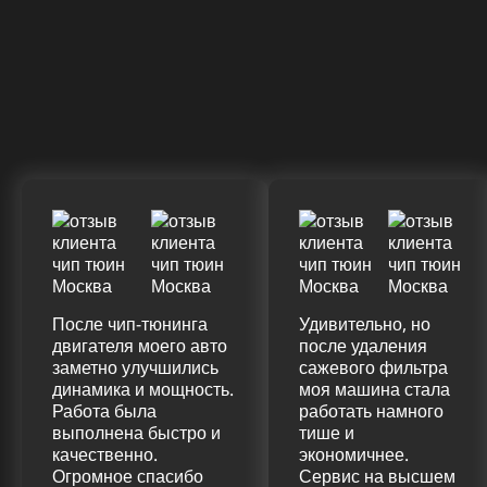
328 Л.С.
340 Л.С.
Крутящий момент
ДО
ПОСЛЕ
(+20%)
+50 (+9%)
375 HM
420 HM
Подробнее
После чип-тюнинга
Удивительно, но
двигателя моего авто
после удаления
заметно улучшились
сажевого фильтра
динамика и мощность.
моя машина стала
Работа была
работать намного
выполнена быстро и
тише и
качественно.
экономичнее.
Огромное спасибо
Сервис на высшем