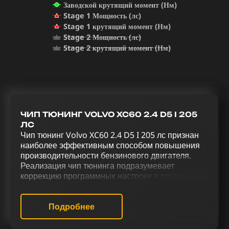
Заводской крутящий момент (Нм)
Stage 1 Мощность (лс)
Stage 1 крутящий момент (Нм)
Stage 2 Мощность (лс)
Stage 2 крутящий момент (Нм)
ЧИП ТЮНИНГ VOLVO XC60 2.4 D5 I 205
ЛС
Чип тюнинг Volvo XC60 2.4 D5 I 205 лс признан
наиболее эффективным способом повышения
производительности бензинового двигателя.
Реализация чип тюнинга подразумевает
коррекцию программных настроек в системе
управления двигателем для улучшения его
функциональности. Увеличение мощности и
улучшение управления Volvo XC60 2.4 D5 I 205
Подробнее
лс достигается благодаря тюнинговому
комплексу, который предусматривает чип тюнинг