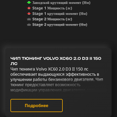
Заводской крутящий момент (Нм)
Stage 1 Мощность (лс)
Stage 1 крутящий момент (Нм)
Stage 2 Мощность (лс)
Stage 2 крутящий момент (Нм)
ЧИП ТЮНИНГ VOLVO XC60 2.0 D3 II 150
ЛС
Чип тюнинга Volvo XC60 2.0 D3 II 150 лс
обеспечивает выдающуюся эффективность в
улучшении работы бензинового двигателя. Чип
тюнинг предоставляет возможность
модификации управления двигателем, целью
которой является увеличение его мощности.
Оптимизация Volvo XC60 2.0 D3 II 150 лс через
комплексный тюнинг, включая чип тюнинг (stage
Подробнее
1 и stage 2), отключение катализатора (Евро-2) и
Evap, деактивацию EGR, активацию отстрелов,