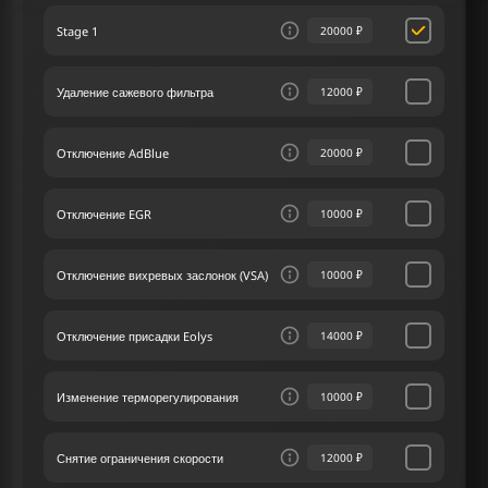
тюнинг дает вашему автомобилю заметный
Stage 1
20000 ₽
прирост лошадиных сил и крутящего момента,
повышая его производительность.
Удаление сажевого фильтра
12000 ₽
В сервисе мы чип тюнинга обеспечиваем
каждому клиенту индивидуальный подход,
предлагая лучшее решение по оптимизации.
Отключение AdBlue
20000 ₽
Наш сервис чип тюнинга способен разработать
уникальную программу тюнинга Вольво XC60 2.0
D3 II 150 лс, в полной мере соответствующую
Отключение EGR
10000 ₽
индивидуальным запросам и ожиданиям
клиента.
Отключение вихревых заслонок (VSA)
10000 ₽
Отключение присадки Eolys
14000 ₽
Изменение терморегулирования
10000 ₽
Снятие ограничения скорости
12000 ₽