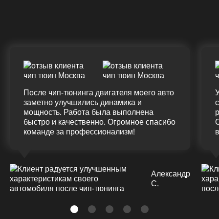
(12.0%)
+45
375 HM
420 HM
7
Подробнее
После чип-тюнинга двигателя моего авто
У
заметно улучшились динамика и
мощность. Работа была выполнена
р
быстро и качественно. Огромное спасибо
команде за профессионализм!
Александр
С.