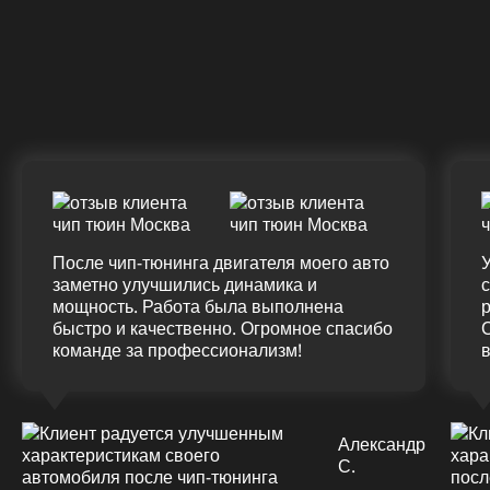
Крутящий момент
К
ДО
ПОСЛЕ
Д
(12.0%)
+45
375 HM
420 HM
7
Подробнее
После чип-тюнинга двигателя моего авто
У
заметно улучшились динамика и
мощность. Работа была выполнена
р
быстро и качественно. Огромное спасибо
команде за профессионализм!
Александр
С.