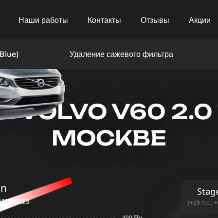
Наши работы
Контакты
Отзывы
Акции
Blue)
Удаление сажевого фильтра
VOLVO V60 2.0 T
МОСКВЕ
in
Stag
анализ
(+29 л.с., 
400 Нм