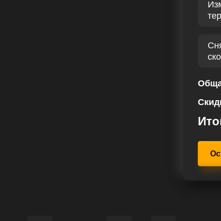
Из
 нам определить ключевые области
те
I 152 лс настраивается с учетом
ля и индивидуальных требований
ящего момента с помощью чип
Сн
его автомобиля.
ск
, что каждый клиент получит
и высокий уровень обслуживания.
Обща
 предоставлять решения для
Скид
ответствующие персональным
Ито
Ос