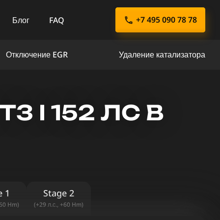
+7 495 090 78 78
Блог
FAQ
Отключение EGR
Удаление катализатора
3 I 152 ЛС В
e 1
Stage 2
+60 Hm)
(+29 л.с., +60 Hm)