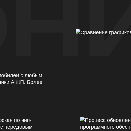
Н
омобилей с любым
ники АККП. Более