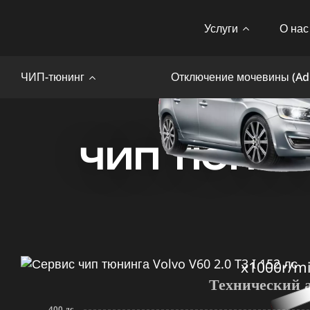
Услуги
О нас
ЧИП-тюнинг
Отключение мочевины (Ad
ЧИП ТЮНИНГ 
x1000r/m
Технический 
400 лс