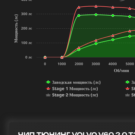
300 лс
Мощность (лс)
200 лс
100 лс
0 лс
0
1000
2000
3000
4000
5000
Об/мин
Заводская мощность (лс)
З
Stage 1 Мощность (лс)
S
Stage 2 Мощность (лс)
S
ЧИП ТЮНИНГ VOLVO V60 2.0 T3