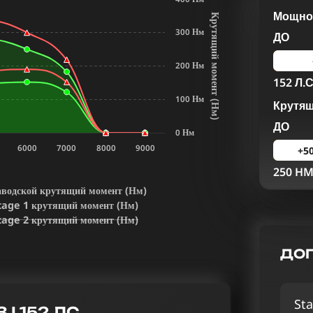
Мощнос
К
р
у
т
я
щ
и
й
м
о
м
е
н
т
Н
м
300 Нм
ДО
200 Нм
152 Л.С
100 Нм
Крутя
(
)
ДО
0 Нм
6000
7000
8000
9000
+5
250 H
аводской крутящий момент (Нм)
tage 1 крутящий момент (Нм)
tage 2 крутящий момент (Нм)
ДОП
Sta
 I 152 ЛС