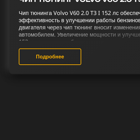
Чип тюнинга Volvo V60 2.0 T3 I 152 лс обес
эффективность в улучшении работы бензинов
двигателя через чип тюнинг вносит изменени
автомобилем. Увеличение мощности и улучшен
152 лс достигается благодаря тюнинговому к
предусматривает чип тюнинг (stage 1 и stage 
отключение системы Evap, деактивацию EGR,
Подробнее
отключение VSA, адаптацию терморегуляции 
(Speedlimit).
Наш сервис предлагает экспертные решения 
профессиональную оптимизацию прошивки для
Наши профессионалы прилагают все силы д
бензиновых двигателей. Сервис чип тюнинга 
производительности, но и новые эмоции от 
РЕЗУЛЬТАТ ЧИП ТЮНИНГА VOLVO
Наш процесс начинается с тщательного изуче