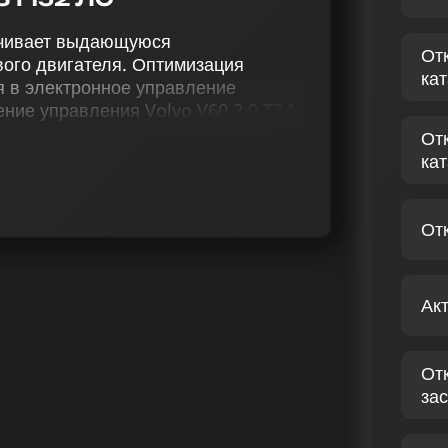
печивает выдающуюся
От
ого двигателя. Оптимизация
ка
я в электронное управление
ие управления Volvo V60 2.0 T3 I
омплексу, который
От
2), удаление катализатора (Евро-2),
ка
 внедрение эффекта отстрелов,
и снятие ограничения скорости
От
по чип-тюнингу, включая
 Вольво V60 2.0 T3 I 152 лс.
Ак
ля повышения мощности
гарантирует не только изменения в
управления вашим автомобилем.
От
 V60 2.0 T3 I 152 ЛС
зас
ния состояния бензинового