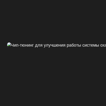
Чип тюнинг Chevrolet Camaro 
ДО
+47
328 Л.С.
ДО
+50 (+9%)
375 HM