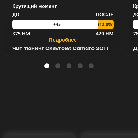
Крутящий момент
К
ДО
ПОСЛЕ
Д
(12.0%)
+45
375 HM
420 HM
7
Подробнее
Чип тюнинг Chevrolet Camaro 2011
Д