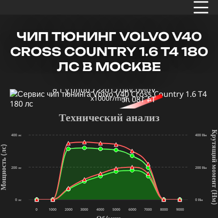
ЧИП ТЮНИНГ VOLVO V40
CROSS COUNTRY 1.6 T4 180
ЛС В МОСКВЕ
x1000r/min
Технический анализ
Крутящий мом
400 лс
400 Нм
щность (лс)
200 лс
200 Нм
(Нм
0 лс
0 Нм
0
1000
2000
3000
4000
5000
6000
7000
8000
9000