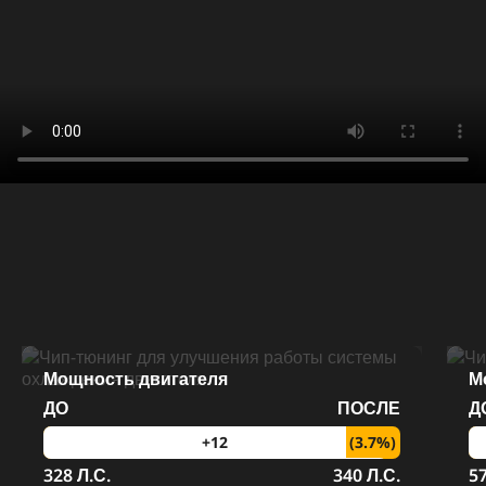
Мощность двигателя
М
ДО
ПОСЛЕ
Д
(3.7%)
+12
328 Л.С.
340 Л.С.
57