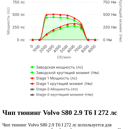
К
р
у
т
я
щ
и
й
м
о
м
е
н
т
Н
м
750 лс
750 Нм
Мощность (лс)
500 лс
500 Нм
250 лс
250 Нм
(
)
0 лс
0 Нм
2000
7000
1000
6000
0
5000
4000
9000
3000
8000
Об/мин
Заводская мощность (лс)
Заводской крутящий момент (Нм)
Stage 1 Мощность (лс)
Stage 1 крутящий момент (Нм)
Stage 2 Мощность (лс)
Stage 2 крутящий момент (Нм)
Чип тюнинг Volvo S80 2.9 T6 I 272 лс
Чип тюнинг Volvo S80 2.9 T6 I 272 лс используется для