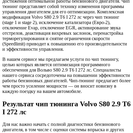
достижения оптимальной работы бензинового двигателя. Чип
тюнинг представляет собой технику изменения программы
управления двигателем для его оптимизации. Комплексная
модификация Volvo S80 2.9 T6 I 272 лс через чип тюнинг
(stage 1 и stage 2), исключение катализатора (Евро-2),
отключение Evap, отключение EGR, активирование звука
отстрелов, деактивация вихревых заслонок, перенастройка
терморегулирования и снятие ограничения скорости
(Speedlimit) приводит к повышению его производительности
и эффективности управления.
В нашем сервисе мы предлагаем услуги по чип тюнингу,
целью которых является оптимизация программного
обеспечения для Вольво S80 2.9 T6 I 272 лс. Специалисты
нашего сервиса сосредоточены на повышении эффективности
работы бензиновых двигателей. Чип-тюнинг предлагает более
чем просто усиление мощности — он вносит новизну в
каждую поездку на вашем автомобиле.
Результат чип тюнинга Volvo S80 2.9 T6
I 272 лс
Для нас важно начать с полной диагностики бензинового
двигателя, в том числе с оценки системы впрыска и других