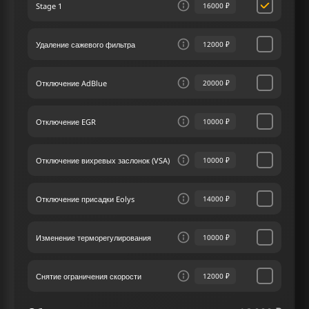
Stage 1
16000 ₽
мощности и крутящего момента через чип
тюнинг позволяет полностью раскрыть
потенциал вашего автомобиля.
Удаление сажевого фильтра
12000 ₽
В нашем сервисе чип тюнинга мы уделяем
максимум внимания каждому клиенту, предлагая
Отключение AdBlue
20000 ₽
индивидуальный подход к каждому автомобилю.
В нашем сервисе чип тюнинга мы уделяем
максимальное внимание разработке решений
Отключение EGR
10000 ₽
для Вольво S80 2.4 D5 II 185 лс, идеально
подходящих под индивидуальные желания
каждого владельца.
Отключение вихревых заслонок (VSA)
10000 ₽
Отключение присадки Eolys
14000 ₽
Изменение терморегулирования
10000 ₽
Снятие ограничения скорости
12000 ₽