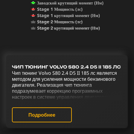
Заводской крутящий момент (Нм)
Stage 1 Мощность (лс)
Stage 1 крутящий момент (Нм)
Stage 2 Мощность (лс)
Stage 2 крутящий момент (Нм)
ЧИП ТЮНИНГ VOLVO S80 2.4 D5 II 185 ЛС
Чип тюнинг Volvo S80 2.4 D5 II 185 лс является
методом для усиления мощности бензинового
двигателя. Реализация чип тюнинга
подразумевает коррекцию программных
настроек в системе управления двигателем для
улучшения его функциональности. Оптимизация
Volvo S80 2.4 D5 II 185 лс через комплексный
тюнинг, включая чип тюнинг (stage 1 и stage 2),
Подробнее
отключение катализатора (Евро-2) и Evap,
деактивацию EGR, активацию отстрелов,
отключение VSA, адаптацию терморегуляции и