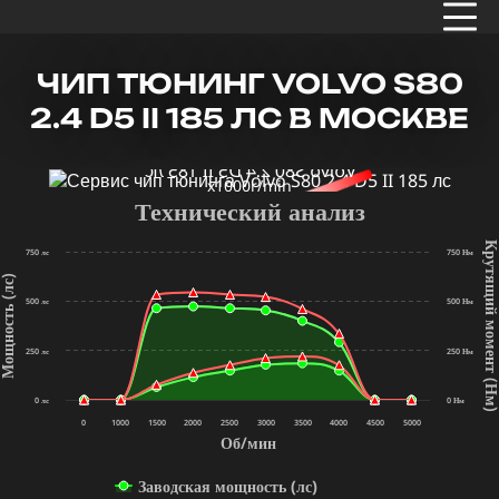
ЧИП ТЮНИНГ VOLVO S80
2.4 D5 II 185 ЛС В МОСКВЕ
x1000r/min
Технический анализ
Крутящий мом
750 лс
750 Нм
щность (лс)
500 лс
500 Нм
250 лс
250 Нм
(Нм
0 лс
0 Нм
0
1000
1500
2000
2500
3000
3500
4000
4500
5000
Об/мин
Заводская мощность (лс)