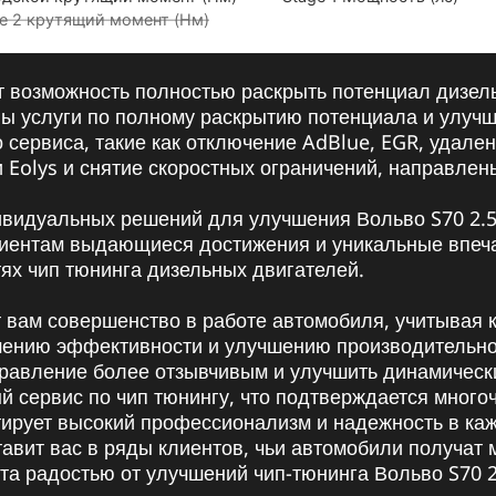
e 2 крутящий момент (Нм)
ет возможность полностью раскрыть потенциал дизель
ы услуги по полному раскрытию потенциала и улучше
го сервиса, такие как отключение AdBlue, EGR, удале
и Eolys и снятие скоростных ограничений, направл
ивидуальных решений для улучшения Вольво S70 2.5
клиентам выдающиеся достижения и уникальные впе
ях чип тюнинга дизельных двигателей.
вам совершенство в работе автомобиля, учитывая ка
вышению эффективности и улучшению производительн
правление более отзывчивым и улучшить динамическ
й сервис по чип тюнингу, что подтверждается мно
нтирует высокий профессионализм и надежность в ка
тавит вас в ряды клиентов, чьи автомобили получа
та радостью от улучшений чип-тюнинга Вольво S70 2.