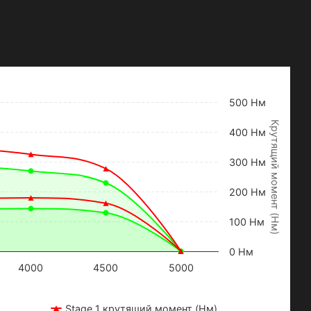
500 Нм
К
р
у
т
я
щ
и
й
м
о
м
е
н
т
Н
м
400 Нм
300 Нм
200 Нм
(
)
100 Нм
0 Нм
4000
4500
5000
Stage 1 крутящий момент (Нм)