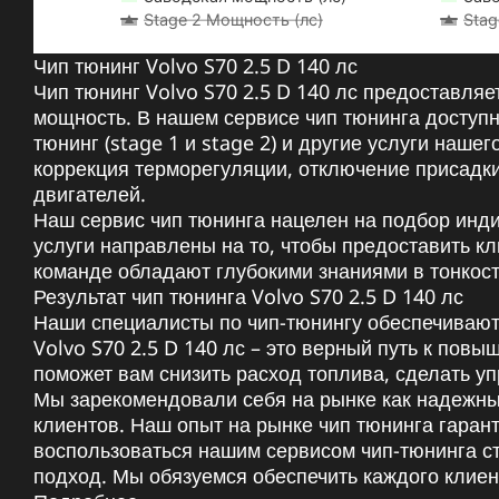
Stage 2 Мощность (лс)
Stag
Чип тюнинг Volvo S70 2.5 D 140 лс
Чип тюнинг Volvo S70 2.5 D 140 лс предоставля
мощность. В нашем сервисе чип тюнинга доступн
тюнинг (stage 1 и stage 2) и другие услуги наше
коррекция терморегуляции, отключение присадк
двигателей.
Наш сервис чип тюнинга нацелен на подбор инд
услуги направлены на то, чтобы предоставить 
команде обладают глубокими знаниями в тонкост
Результат чип тюнинга Volvo S70 2.5 D 140 лс
Наши специалисты по чип-тюнингу обеспечивают 
Volvo S70 2.5 D 140 лс – это верный путь к по
поможет вам снизить расход топлива, сделать у
Мы зарекомендовали себя на рынке как надежны
клиентов. Наш опыт на рынке чип тюнинга гара
воспользоваться нашим сервисом чип-тюнинга с
подход. Мы обязуемся обеспечить каждого клиен