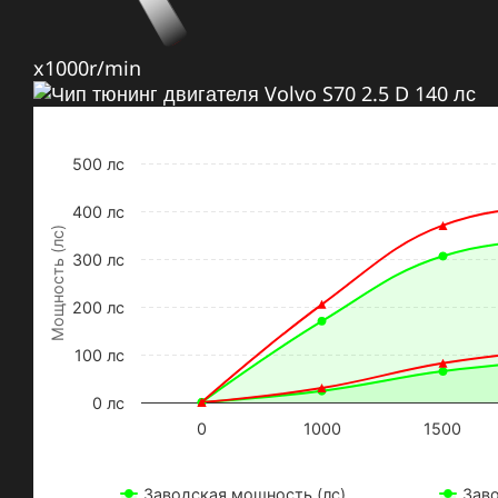
x1000r/min
500 лс
400 лс
Мощность (лс)
300 лс
200 лс
100 лс
0 лс
0
1000
1500
Заводская мощность (лс)
Зав