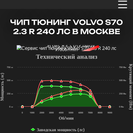
ЧИП ТЮНИНГ VOLVO S70
2.3 R 240 ЛС В МОСКВЕ
x1000r/min
Технический анализ
Крутящий мом
750 лс
750 Нм
щность (лс)
500 лс
500 Нм
250 лс
250 Нм
(Нм
0 лс
0 Нм
0
1000
2000
3000
4000
5000
6000
7000
8000
9000
Об/мин
Заводская мощность (лс)