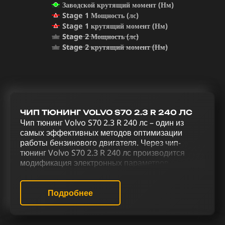
Заводской крутящий момент (Нм)
Stage 1 Мощность (лс)
Stage 1 крутящий момент (Нм)
Stage 2 Мощность (лс)
Stage 2 крутящий момент (Нм)
ЧИП ТЮНИНГ VOLVO S70 2.3 R 240 ЛС
Чип тюнинг Volvo S70 2.3 R 240 лс – один из
самых эффективных методов оптимизации
работы бензинового двигателя. Через чип-
тюнинг Volvo S70 2.3 R 240 лс производится
модификация электронных параметров
двигателя, изменяя его стандартное
программное обеспечение. Реализация
комплексного тюнинга для Volvo S70 2.3 R 240
Подробнее
лс, включающего чип тюнинг (stage 1 и stage 2),
отключение катализатора (Евро-2), системы
продувки катализатора (Evap), EGR, активацию