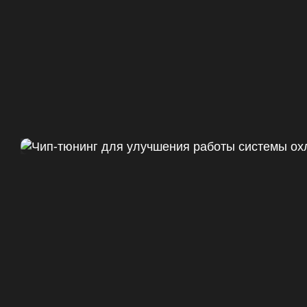
Чип тюнинг Chevrolet Camaro 
ДО
+47
328 Л.С.
ДО
+50 (+9%)