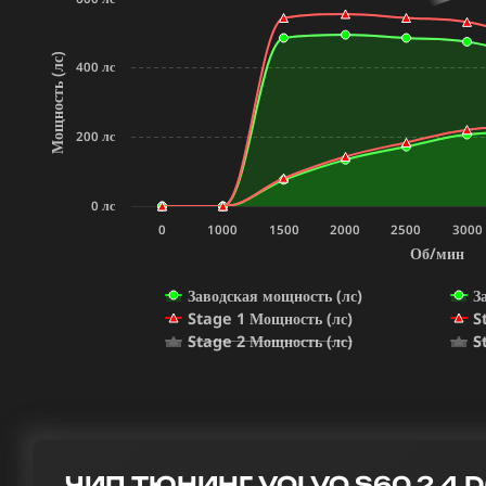
Мощность (лс)
400 лс
200 лс
0 лс
0
1000
1500
2000
2500
3000
Об/мин
Заводская мощность (лс)
З
Stage 1 Мощность (лс)
S
Stage 2 Мощность (лс)
S
ЧИП ТЮНИНГ VOLVO S60 2.4 D5 