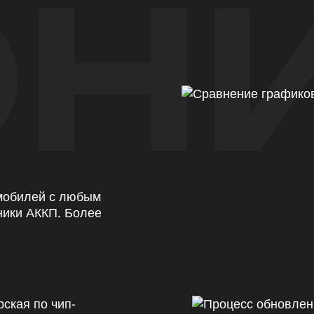
Н
омобилей с любым
ники АККП. Более