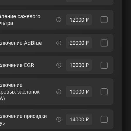
аление сажевого
12000 ₽
льтра
ключение AdBlue
20000 ₽
ключение EGR
10000 ₽
ключение
хревых заслонок
10000 ₽
A)
ключение присадки
14000 ₽
ys