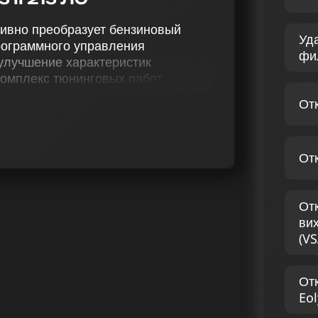
ктивно преобразует бензиновый
Уд
программного управления
фи
 улучшение характеристик
омплекс тюнинговых работ,
отключение катализатора (Евро-2),
От
в, отключение VSA, настройку
 (Speedlimit), Volvo S60 2.4 D5 II
роизводительности и улучшенной
От
а предоставлении экспертных услуг
 II 215 лс. Наши эксперты
От
ию мощности бензиновых
ви
 вам повышение
(VS
ые, яркие ощущения от вождения.
 S60 2.4 D5 II 215 ЛС
От
Eol
ния состояния бензинового