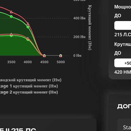
Мощнос
К
р
у
т
я
щ
и
й
м
о
м
е
н
т
Н
м
ДО
400 Нм
215 Л.С
200 Нм
Крутя
(
)
ДО
0 Нм
3500
4000
4500
5000
+5
420 H
аводской крутящий момент (Нм)
tage 1 крутящий момент (Нм)
tage 2 крутящий момент (Нм)
ДОП
Sta
II 215 ЛС