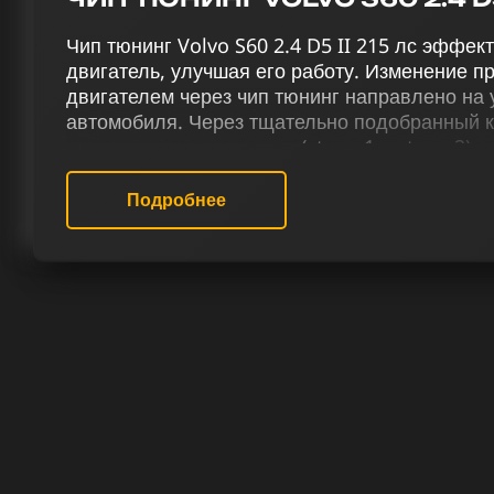
Чип тюнинг Volvo S60 2.4 D5 II 215 лс эффе
двигатель, улучшая его работу. Изменение 
двигателем через чип тюнинг направлено на
автомобиля. Через тщательно подобранный к
включающих чип тюнинг (stage 1 и stage 2), 
деактивацию Evap и EGR, активацию отстрело
терморегуляции и снятие ограничения скорости
Подробнее
215 лс достигает нового уровня мощности, п
управляемости.
Наш сервис чип тюнинга специализируется н
по настройке прошивки для Вольво S60 2.4 D5
выполняют качественную работу по улучшен
двигателей. Услуга чип-тюнинга гарантирует
производительности автомобиля и обновленн
РЕЗУЛЬТАТ ЧИП ТЮНИНГА VOLVO
Наш процесс начинается с тщательного изуче