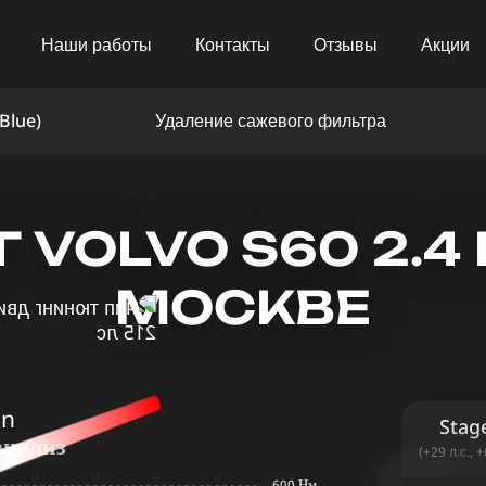
Наши работы
Контакты
Отзывы
Акции
Blue)
Удаление сажевого фильтра
VOLVO S60 2.4 D5
МОСКВЕ
in
Stag
анализ
(+29 л.с., 
600 Нм