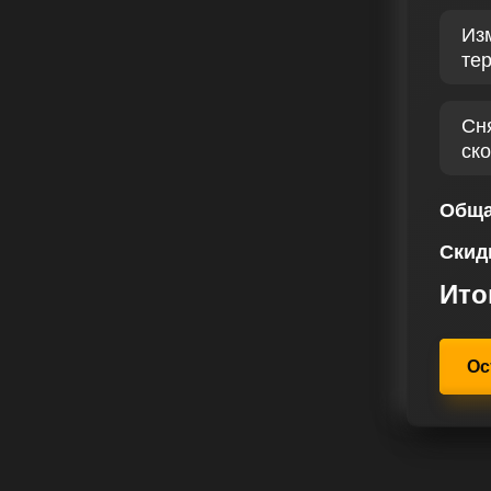
 нам определить ключевые области
Из
II 215 лс реализуется после
те
ик авто и учета водительских
ает как лошадиные силы, так и
асладиться динамикой автомобиля.
Сн
ск
, что каждый клиент получит
и высокий уровень обслуживания.
 предоставлять решения для
Обща
оответствующие персональным
Скид
Ито
Ос