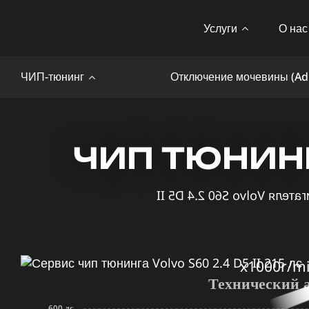
Услуги
О нас
ЧИП-тюнинг
Отключение мочевины (Ad
ЧИП ТЮНИНГ 
x1000r/m
Технический 
600 лс