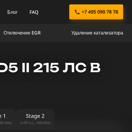
+7 495 090 78 78
Блог
FAQ
Отключение EGR
Удаление катализатора
 II 215 ЛС В
e 1
Stage 2
+60 Hm)
(+29 л.с., +60 Hm)