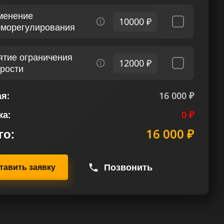
менение
10000 ₽
рморегулирования
ятие ограничения
12000 ₽
орости
я:
16 000 ₽
ка:
0 ₽
го:
16 000 ₽
Позвонить
тавить заявку