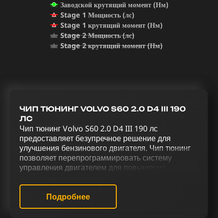
Заводской крутящий момент (Нм)
Stage 1 Мощность (лс)
Stage 1 крутящий момент (Нм)
Stage 2 Мощность (лс)
Stage 2 крутящий момент (Нм)
ЧИП ТЮНИНГ VOLVO S60 2.0 D4 III 190
ЛС
Чип тюнинг Volvo S60 2.0 D4 III 190 лс
предоставляет безупречное решение для
улучшения бензинового двигателя. Чип тюнинг
позволяет перепрограммировать систему
управления двигателем для повышения
производительности. Реализация комплексного
тюнинга для Volvo S60 2.0 D4 III 190 лс,
включающего чип тюнинг (stage 1 и stage 2),
Подробнее
отключение катализатора (Евро-2), системы
продувки катализатора (Evap), EGR, активацию