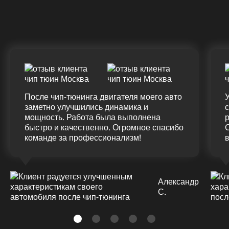
(12.0%)
+45
375 HM
420 HM
7
Подробнее
После чип-тюнинга двигателя моего авто
У
заметно улучшились динамика и
мощность. Работа была выполнена
р
быстро и качественно. Огромное спасибо
команде за профессионализм!
Александр
С.