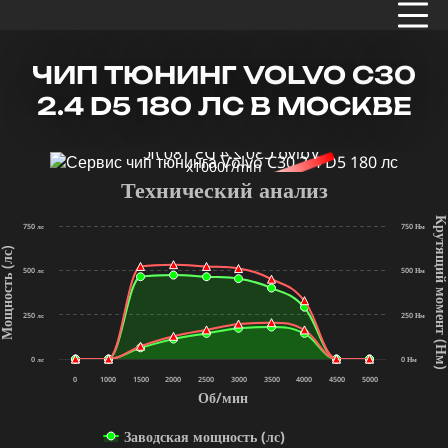
ЧИП ТЮНИНГ VOLVO C30
2.4 D5 180 ЛС В МОСКВЕ
x1000r/min
Технический анализ
Крутящий мом
750 лс
750 Нм
щность (лс)
500 лс
500 Нм
250 лс
250 Нм
(Нм
0 лс
0 Нм
0
1000
1500
2000
2500
3000
3500
4000
4500
5000
Об/мин
Заводская мощность (лс)