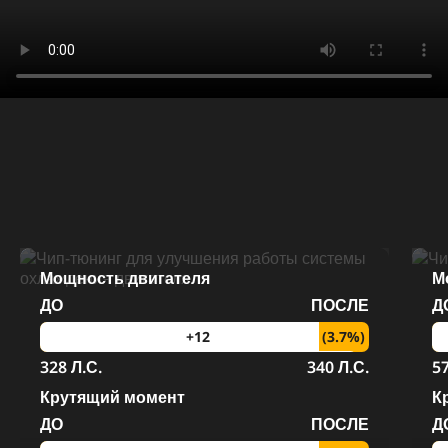
Мощность двигателя
М
ДО
ПОСЛЕ
Д
(3.7%)
+12
328 Л.С.
340 Л.С.
57
Крутящий момент
К
ДО
ПОСЛЕ
Д