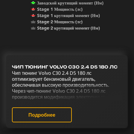
Заводской крутящий момент (Нм)
Stage 1 Мощность (лс)
Stage 1 крутящий момент (Нм)
Stage 2 Мощность (лс)
Stage 2 крутящий момент (Нм)
ЧИП ТЮНИНГ VOLVO C30 2.4 D5 180 ЛС
Чип тюнинг Volvo C30 2.4 D5 180 лс
оптимизирует бензиновый двигатель,
обеспечивая высокую производительность.
Через чип-тюнинг Volvo C30 2.4 D5 180 лс
производится модификация электронных
параметров двигателя, изменяя его стандартное
программное обеспечение. Увеличение
производительности и улучшение
Подробнее
управляемости Volvo C30 2.4 D5 180 лс
достигается благодаря комплексному тюнингу,
включающему чип-тюнинг (stage 1 и stage 2),