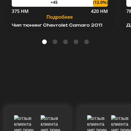
(12.0%)
+45
375 HM
420 HM
7
Подробнее
Чип тюнинг Chevrolet Camaro 2011
Д