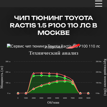
ЧИП ТЮНИНГ TOYOTA
RACTIS 1.5 P100 110 ЛС В
МОСКВЕ
x1000r/min
Технический анализ
Крутящий мом
300 лс
300 Нм
щность (лс)
200 лс
200 Нм
100 лс
100 Нм
(Нм
0 лс
0 Нм
0
1000
2000
3000
4000
5000
6000
7000
8000
9000
Об/мин