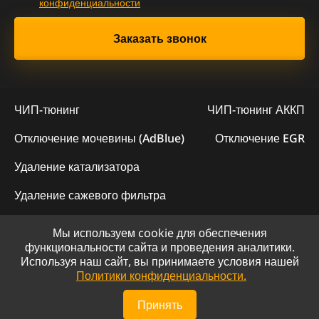
конфиденциальности
ЧИП-тюнинг
ЧИП-тюнинг АККП
Отключение мочевины (AdBlue)
Отключение EGR
Удаление катализатора
Удаление сажевого фильтра
Мы используем cookie для обеспечения
© 2023 - Официальный сайт "ChipLogic"
функциональности сайта и проведения аналитики.
Используя наш сайт, вы принимаете условия нашей
Политика конфиденциальности
Политики конфиденциальности.
Сайт разработан компанией DS-ART
Принять