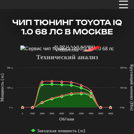
ЧИП ТЮНИНГ TOYOTA IQ
1.0 68 ЛС В МОСКВЕ
x1000r/min
Технический анализ
Крутящий мом
200 лс
200 Нм
щность (лс)
100 лс
100 Нм
(Нм
0 лс
0 Нм
0
1000
2000
3000
4000
5000
6000
7000
8000
9000
Об/мин
Заводская мощность (лс)