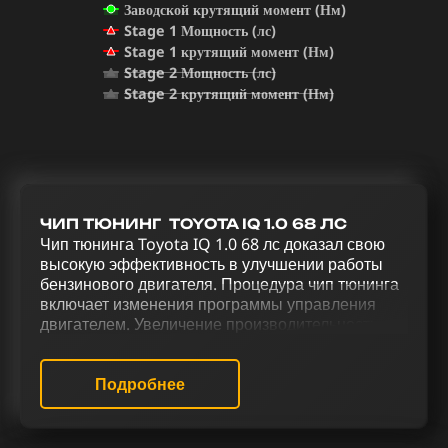
Заводской крутящий момент (Нм)
Stage 1 Мощность (лс)
Stage 1 крутящий момент (Нм)
Stage 2 Мощность (лс)
Stage 2 крутящий момент (Нм)
ЧИП ТЮНИНГ TOYOTA IQ 1.0 68 ЛС
Чип тюнинга Toyota IQ 1.0 68 лс доказал свою
высокую эффективность в улучшении работы
бензинового двигателя. Процедура чип тюнинга
включает изменения программы управления
двигателем. Увеличение производительности и
улучшение управляемости Toyota IQ 1.0 68 лс
достигается благодаря комплексному тюнингу,
включающему чип-тюнинг (stage 1 и stage 2),
Подробнее
удаление катализатора (Евро-2), отключение
системы продувки катализатора (Evap),
деактивацию EGR, включение функции