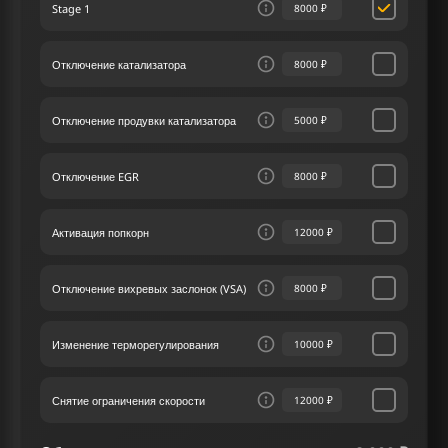
Stage 1
8000 ₽
обеспечивает прирост лошадиных сил и
крутящего момента, усиливая динамику и
мощность автомобиля.
Отключение катализатора
8000 ₽
В нашем сервисе чип тюнинга мы стремимся к
тому, чтобы каждый клиент чувствовал себя
Отключение продувки катализатора
5000 ₽
особенным и получал наилучший сервис.
Разработка индивидуальных решений чип
тюнинга Тойота IQ 1.0 68 лс – ключевая задача
Отключение EGR
8000 ₽
нашего сервиса чип-тюнинга, учитывающая
личные требования владельца.
Активация попкорн
12000 ₽
Отключение вихревых заслонок (VSA)
8000 ₽
Изменение терморегулирования
10000 ₽
Снятие ограничения скорости
12000 ₽