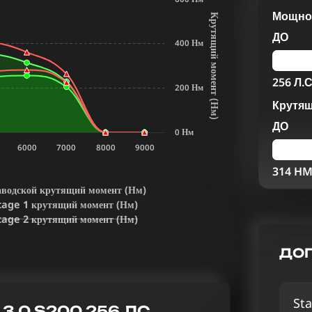
Мощнос
К
р
у
т
я
щ
и
й
м
о
м
е
н
т
Н
м
ДО
400 Нм
256 Л.С
200 Нм
Крутя
(
)
ДО
0 Нм
6000
7000
8000
9000
314 H
аводской крутящий момент (Нм)
tage 1 крутящий момент (Нм)
tage 2 крутящий момент (Нм)
ДОП
Sta
.0 S200 256 ЛС