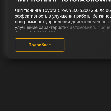
Чип тюнинга Toyota Crown 3.0 S200 256 лс 
эффективность в улучшении работы бензинов
программного управления двигателем через 
улучшение характеристик автомобиля. Проце
Crown 3.0 S200 256 лс, включающий в себя чип
отключение катализатора (Евро-2), отключен
активацию отстрелов, выключение вихревых 
Подробнее
терморегуляции и снятие ограничения скорост
мощности и управляемости.
Наш сервис чип тюнинга оказывает высокока
и оптимизации прошивки для Тойота Crown S2
особое внимание уделяется повышению мощн
Применение чип тюнинга подразумевает не т
авто, но и открытие нового мира ощущений з
РЕЗУЛЬТАТ ЧИП ТЮНИНГА ТО
256 ЛС