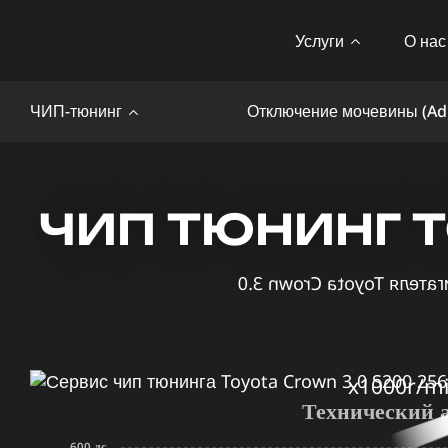
Услуги
О нас
ЧИП-тюнинг
Отключение мочевины (Ad
ЧИП ТЮНИНГ T
x1000r/m
Технический 
600 лс