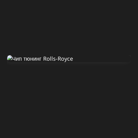
Диагностика Rolls-Royce
Ghost 2010
ДО
ПОСЛЕ
570 Л.С.
620 Л.С.
ДО
ПОСЛЕ
780 HM
880 HM