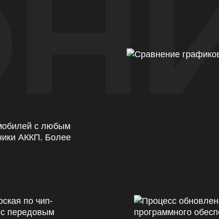
Н
омобилей с любым
ники АККП. Более