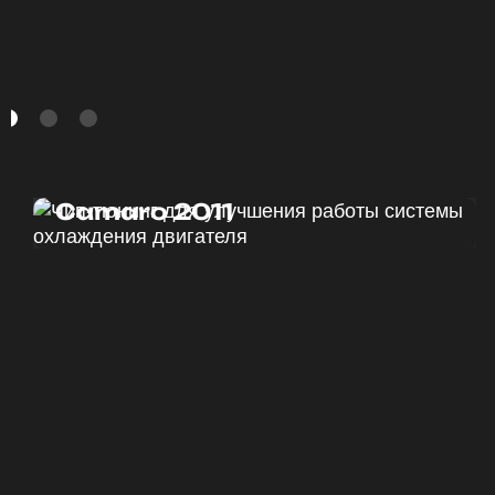
Чип тюнинг Chevrolet
Camaro 2011
ДО
ПОСЛЕ
328 Л.С.
340 Л.С.
ДО
ПОСЛЕ
375 HM
420 HM