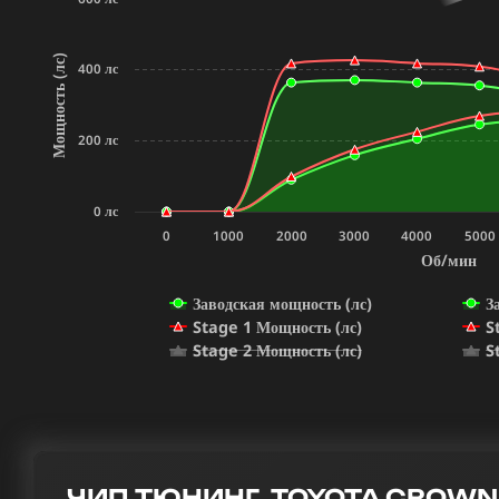
Мощность (лс)
400 лс
200 лс
0 лс
0
1000
2000
3000
4000
5000
Об/мин
Заводская мощность (лс)
З
Stage 1 Мощность (лс)
S
Stage 2 Мощность (лс)
S
ЧИП ТЮНИНГ TOYOTA CROWN 3