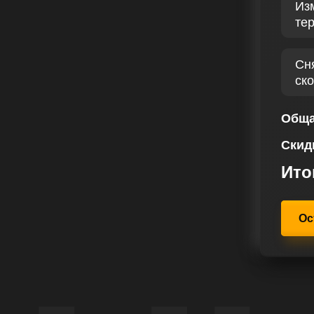
Из
 диагностику бензинового
те
ыявляя основные параметры для
200 256 лс реализуется после
ик авто и учета водительских
Сн
его момента через чип тюнинг
ск
шего автомобиля.
стоянно стремятся превзойти
Обща
ния в сфере. Наши специалисты по
Скид
нные стратегии улучшения Тойота
твующие вашим предпочтениям.
Ито
Ос