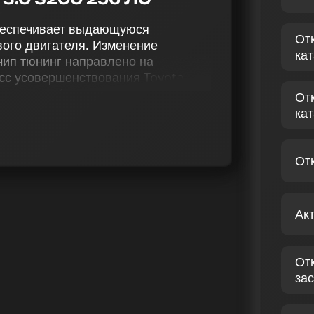
обеспечивает выдающуюся
От
ого двигателя. Изменение
ка
чип тюнинг направлено на
сс усовершенствования Toyota
 тюнинг (stage 1 и stage 2),
От
ие функции Evap, деактивацию EGR,
ка
заслонок, настройку
и (Speedlimit), ведет к лучшей
От
чественные услуги по модификации
00 3.0 256 лс. В нашем сервисе
Ак
ости бензиновых двигателей.
олько технические улучшения для
а рулём.
От
ЙОТА CROWN S200 3.0
зас