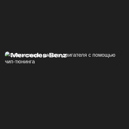
Программный тюнинг
Mercedes-Benz
ДО
ПОСЛЕ
190 Л.С.
220 Л.С.
ДО
ПОСЛЕ
440 HM
500 HM