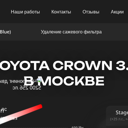
Наши работы
Контакты
Отзывы
Акции
Blue)
Удаление сажевого фильтра
OYOTA CROWN 3.
В МОСКВЕ
in
Stag
анализ
(+25 л.с., 
600 Нм