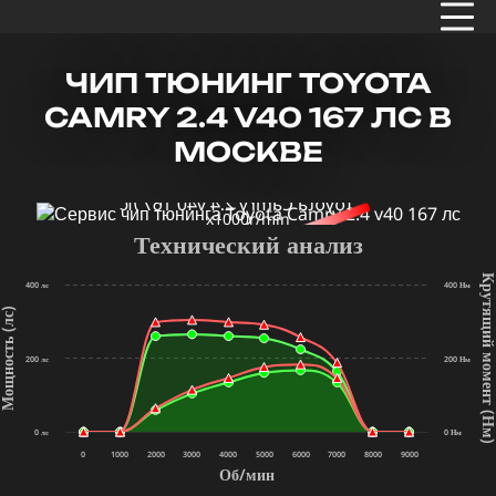
ЧИП ТЮНИНГ TOYOTA
CAMRY 2.4 V40 167 ЛС В
МОСКВЕ
x1000r/min
Технический анализ
Крутящий мом
400 лс
400 Нм
щность (лс)
200 лс
200 Нм
(Нм
0 лс
0 Нм
0
1000
2000
3000
4000
5000
6000
7000
8000
9000
Об/мин