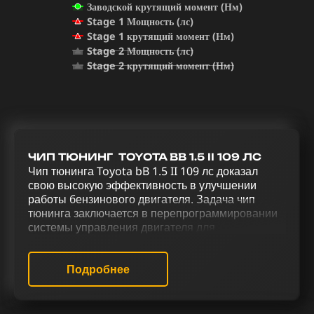
Заводской крутящий момент (Нм)
Stage 1 Мощность (лс)
Stage 1 крутящий момент (Нм)
Stage 2 Мощность (лс)
Stage 2 крутящий момент (Нм)
ЧИП ТЮНИНГ TOYOTA BB 1.5 II 109 ЛС
Чип тюнинга Toyota bB 1.5 II 109 лс доказал
свою высокую эффективность в улучшении
работы бензинового двигателя. Задача чип
тюнинга заключается в перепрограммировании
системы управления двигателя для
усовершенствования его функционала и
повышения мощности. Процесс
усовершенствования Toyota bB 1.5 II 109 лс,
Подробнее
включающий в себя чип тюнинг (stage 1 и stage
2), отключение катализатора (Евро-2),
отключение функции Evap, деактивацию EGR,