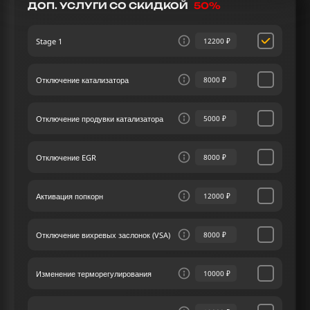
Toyota Avalon 3.5 III 272 лс подбирается с
ДОП. УСЛУГИ СО СКИДКОЙ
50%
особым вниманием к деталям автомобиля и
желаниям водителя. Увеличение лошадиных сил
Stage 1
12200 ₽
и крутящего момента с помощью чип тюнинга
открывает новые горизонты для вашего
автомобиля.
Отключение катализатора
8000 ₽
Каждый клиент нашего сервиса чип тюнинга
находится в фокусе внимания, получая
Отключение продувки катализатора
5000 ₽
уникально качественный опыт в этой области.
Наш сервис чип тюнинга привержен созданию
персонализированных решений для Тойота
Отключение EGR
8000 ₽
Avalon III 3.5 272 лс, полностью
соответствующих вашим уникальным
предпочтениям и ожиданиям.
Активация попкорн
12000 ₽
Отключение вихревых заслонок (VSA)
8000 ₽
Изменение терморегулирования
10000 ₽