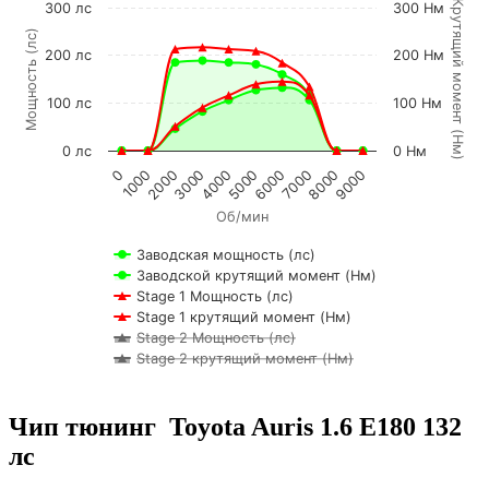
К
р
у
т
я
щ
и
й
м
о
м
е
н
т
Н
м
300 лс
300 Нм
Мощность (лс)
200 лс
200 Нм
100 лс
100 Нм
(
)
0 лс
0 Нм
2000
7000
0
5000
3000
8000
1000
6000
4000
9000
Об/мин
Заводская мощность (лс)
Заводской крутящий момент (Нм)
Stage 1 Мощность (лс)
Stage 1 крутящий момент (Нм)
Stage 2 Мощность (лс)
Stage 2 крутящий момент (Нм)
Чип тюнинг Toyota Auris 1.6 E180 132
лс