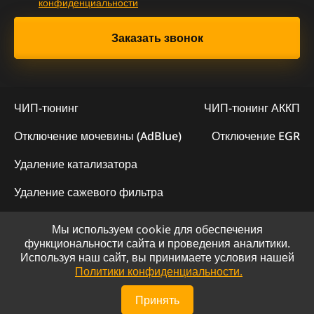
конфиденциальности
ЧИП-тюнинг
ЧИП-тюнинг АККП
Отключение мочевины (AdBlue)
Отключение EGR
Удаление катализатора
Удаление сажевого фильтра
Мы используем cookie для обеспечения
© 2023 - Официальный сайт "ChipLogic"
функциональности сайта и проведения аналитики.
Используя наш сайт, вы принимаете условия нашей
Политика конфиденциальности
Политики конфиденциальности.
Сайт разработан компанией DS-ART
Принять