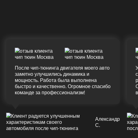
Крутящий момент
К
ДО
ПОСЛЕ
Д
(12.0%)
+45
375 HM
420 HM
7
Подробнее
После чип-тюнинга двигателя моего авто
У
заметно улучшились динамика и
мощность. Работа была выполнена
р
быстро и качественно. Огромное спасибо
команде за профессионализм!
Александр
С.