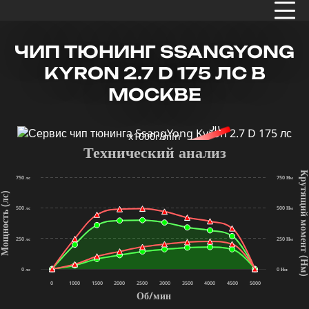
ЧИП ТЮНИНГ SSANGYONG
KYRON 2.7 D 175 ЛС В
МОСКВЕ
x1000r/min
Технический анализ
Крутящий мом
750 лс
750 Нм
щность (лс)
500 лс
500 Нм
250 лс
250 Нм
(Нм
0 лс
0 Нм
0
1000
1500
2000
2500
3000
3500
4000
4500
5000
Об/мин