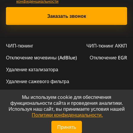
конфиденциальности
ЧИП-тюнинг
ЧИП-тюнинг АККП
Отключение мочевины (AdBlue)
Отключение EGR
Удаление катализатора
Удаление сажевого фильтра
Мы используем cookie для обеспечения
© 2023 - Официальный сайт "ChipLogic"
функциональности сайта и проведения аналитики.
Используя наш сайт, вы принимаете условия нашей
Политика конфиденциальности
Политики конфиденциальности.
Сайт разработан компанией DS-ART
Принять