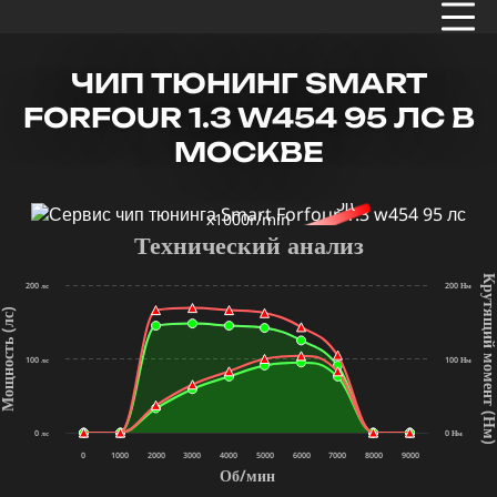
ЧИП ТЮНИНГ SMART
FORFOUR 1.3 W454 95 ЛС В
МОСКВЕ
x1000r/min
Технический анализ
Крутящий мом
200 лс
200 Нм
щность (лс)
100 лс
100 Нм
(Нм
0 лс
0 Нм
0
1000
2000
3000
4000
5000
6000
7000
8000
9000
Об/мин