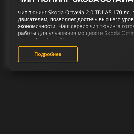
Чип тюнинг Skoda Octavia 2.0 TDI A5 170 лс
двигателем, позволяет достичь высшего уров
экономичности. Наш сервис чип тюнинга гот
работы для улучшения мощности Skoda Octavi
(stage 1 и stage 2) в сочетании с отключени
фильтра, вихревых заслонок (VSA), а также 
отключением присадки Eolys и снятием скор
Подробнее
значительно увеличить мощность и крутящий
На основе ваших индивидуальных требований
уникальный план работ для улучшения характ
170 лс. Мы обеспечиваем высокие результат
опыт для каждого клиента благодаря опытны
тюнинга дизельных двигателей.
РЕЗУЛЬТАТ ЧИП ТЮНИНГА ШКО
170 ЛС
В сервисе чип тюнинга мы гарантируем, что 