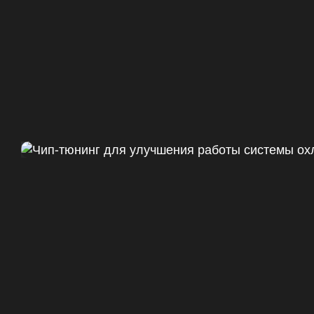
Чип тюнинг Chevrolet Camaro 
ДО
+47
328 Л.С.
ДО
+50 (+9%)