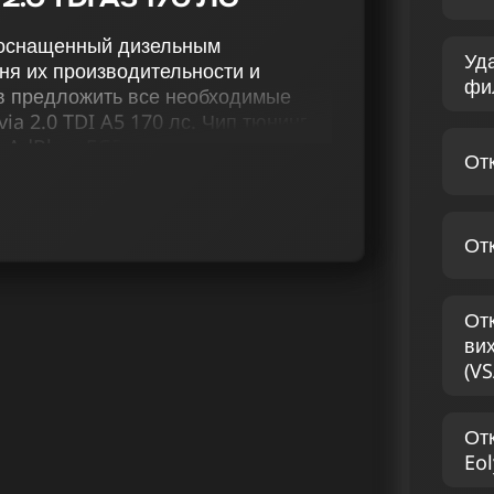
, оснащенный дизельным
Уд
ня их производительности и
фи
ов предложить все необходимые
a 2.0 TDI A5 170 лс. Чип тюнинг
ем AdBlue, EGR, удалением сажевого
От
адаптацией терморегулирования,
остных барьеров способны
 момент дизельных двигателей.
От
, наш сервис чип тюнинга создает
еристик Шкода Octavia A5 2.0 TDI
ы и создаем особый автомобильный
От
м специалистам в области чип
ви
(VS
ДА OCTAVIA A5 2.0 TDI
От
Eol
каждый автомобиль получит