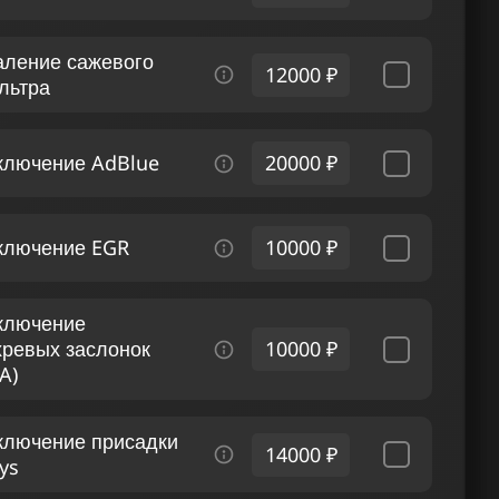
аление сажевого
12000 ₽
льтра
ключение AdBlue
20000 ₽
ключение EGR
10000 ₽
ключение
хревых заслонок
10000 ₽
A)
ключение присадки
14000 ₽
ys