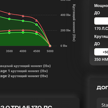
Мощнос
К
р
у
т
я
щ
и
й
м
о
м
е
н
т
Н
м
ДО
400 Нм
170 Л.С
200 Нм
Крутя
(
)
ДО
0 Нм
3500
4000
4500
5000
+5
350 H
аводской крутящий момент (Нм)
tage 1 крутящий момент (Нм)
tage 2 крутящий момент (Нм)
ДОП
Sta
.0 TDI A5 170 ЛС