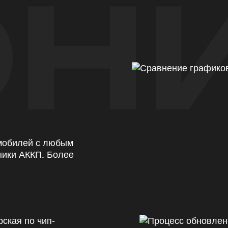
Н
омобилей с любым
ники АККП. Более