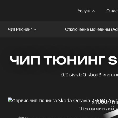
Услуги
О нас
ЧИП-тюнинг
Отключение мочевины (Ad
ЧИП ТЮНИНГ SK
x1000r/m
Технический 
600 лс