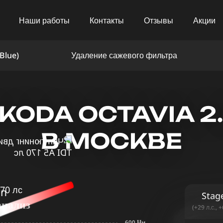
Наши работы
Контакты
Отзывы
Акции
Blue)
Удаление сажевого фильтра
ODA OCTAVIA 2.0
В МОСКВЕ
in
Stag
анализ
(+29 л.с., 
600 Нм