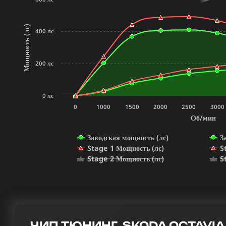
Мощность (лс)
400 лс
200 лс
0 лс
0
1000
1500
2000
2500
3000
Об/мин
Заводская мощность (лс)
З
Stage 1 Мощность (лс)
S
Stage 2 Мощность (лс)
S
ЧИП ТЮНИНГ SKODA OCTAVIA 2