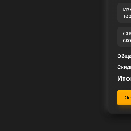
стью и сохранением надежности.
Из
 предназначен для улучшения
те
обиля более эффективной. С
вности в расходе топлива,
ения динамических возможностей
Сн
ск
о лет, за это время мы собрали
 подтверждающих качество наших
Обща
тирует высокий профессионализм и
Скид
шего сервиса чип тюнинга – это
равленных на качественное
Ито
м свои усилия на то, чтобы
170 лс ощутил полное
 испытал радость при каждом
Ос