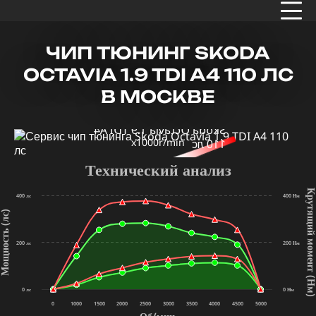
ЧИП ТЮНИНГ SKODA
OCTAVIA 1.9 TDI A4 110 ЛС
В МОСКВЕ
x1000r/min
Технический анализ
Крутящий мом
400 лс
400 Нм
щность (лс)
200 лс
200 Нм
(Нм
0 лс
0 Нм
0
1000
1500
2000
2500
3000
3500
4000
4500
5000