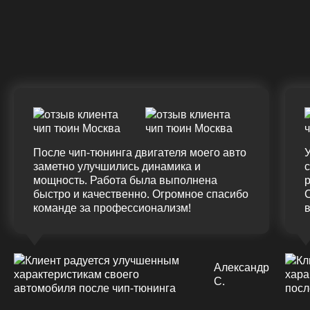
Крутящий момент
К
ДО
ПОСЛЕ
Д
(12.0%)
+45
375 HM
420 HM
7
Подробнее
После чип-тюнинга двигателя моего авто
У
заметно улучшились динамика и
мощность. Работа была выполнена
р
быстро и качественно. Огромное спасибо
команде за профессионализм!
Александр
С.