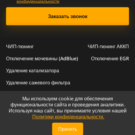
конфиденциальности
ЧИП-тюнинг
ЧИП-тюнинг АККП
Отключение мочевины (AdBlue)
Отключение EGR
Удаление катализатора
Удаление сажевого фильтра
Мы используем cookie для обеспечения
© 2023 - Официальный сайт "ChipLogic"
функциональности сайта и проведения аналитики.
Используя наш сайт, вы принимаете условия нашей
Политика конфиденциальности
Политики конфиденциальности.
Сайт разработан компанией DS-ART
Принять