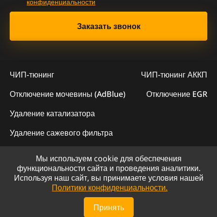
конфиденциальности
ЧИП-тюнинг
ЧИП-тюнинг АККП
Отключение мочевины (AdBlue)
Отключение EGR
Удаление катализатора
Удаление сажевого фильтра
Мы используем cookie для обеспечения
© 2023 - Официальный сайт "ChipLogic"
функциональности сайта и проведения аналитики.
Используя наш сайт, вы принимаете условия нашей
Политика конфиденциальности
Политики конфиденциальности.
Сайт разработан компанией DS-ART
Принять