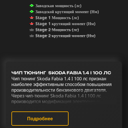
Заводская мощность (лс)
Заводской крутящий момент (Нм)
Stage 1 Мощность (лс)
Stage 1 крутящий момент (Нм)
Stage 2 Мощность (лс)
Stage 2 крутящий момент (Нм)
ЧИП ТЮНИНГ SKODA FABIA 1.4 I 100 ЛС
Чип тюнинг Skoda Fabia 1.4 I 100 лс признан
наиболее эффективным способом повышения
производительности бензинового двигателя.
Через чип-тюнинг Skoda Fabia 1.4 I 100 лс
производится модификация электронных
параметров двигателя, изменяя его стандартное
программное обеспечение. Процесс
усовершенствования Skoda Fabia 1.4 I 100 лс,
Подробнее
включающий в себя чип тюнинг (stage 1 и stage